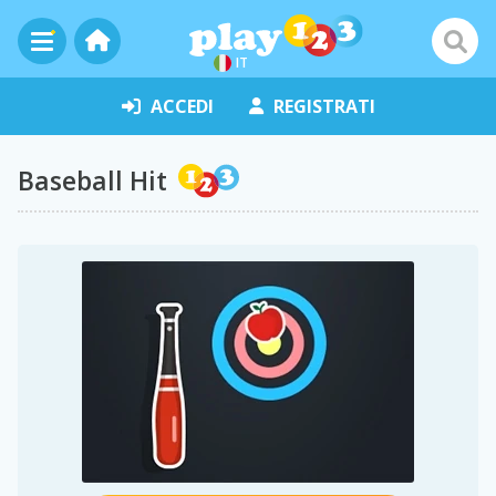
IT
ACCEDI
REGISTRATI
Baseball Hit