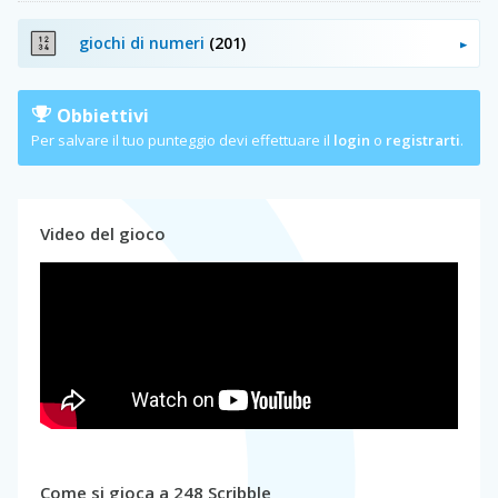
giochi di numeri
(201)
Obbiettivi
Per salvare il tuo punteggio devi effettuare il
login
o
registrarti
.
Video del gioco
Come si gioca a 248 Scribble