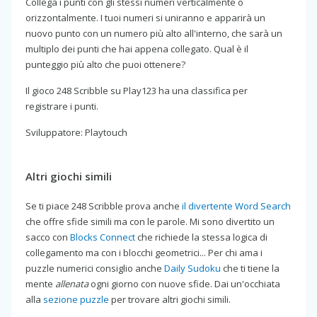
Collega i punti con gli stessi numeri verticalmente o
orizzontalmente. I tuoi numeri si uniranno e apparirà un
nuovo punto con un numero più alto all'interno, che sarà un
multiplo dei punti che hai appena collegato. Qual è il
punteggio più alto che puoi ottenere?
Il gioco 248 Scribble su Play123 ha una classifica per
registrare i punti.
Sviluppatore: Playtouch
Altri giochi simili
Se ti piace 248 Scribble prova anche
il divertente Word Search
che offre sfide simili ma con le parole. Mi sono divertito un
sacco con
Blocks Connect
che richiede la stessa logica di
collegamento ma con i blocchi geometrici... Per chi ama i
puzzle numerici consiglio anche
Daily Sudoku
che ti tiene la
mente
allenata
ogni giorno con nuove sfide. Dai un'occhiata
alla
sezione puzzle
per trovare altri giochi simili.