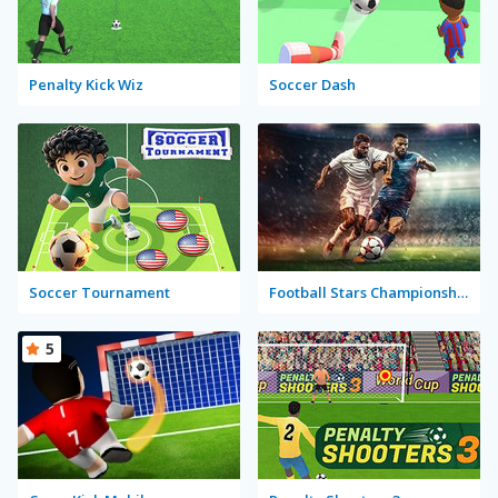
Penalty Kick Wiz
Soccer Dash
Soccer Tournament
Football Stars Championship
5