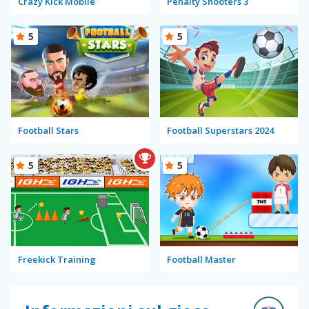
Crazy Kick Mobile
Penalty Shooters 3
5
5
Football Stars
Football Superstars 2024
5
5
Freekick Training
Football Master