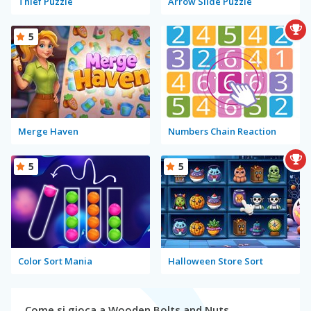
Thief Puzzle
Arrow Slide Puzzle
5
Merge Haven
Numbers Chain Reaction
5
5
Color Sort Mania
Halloween Store Sort
Come si gioca a Wooden Bolts and Nuts