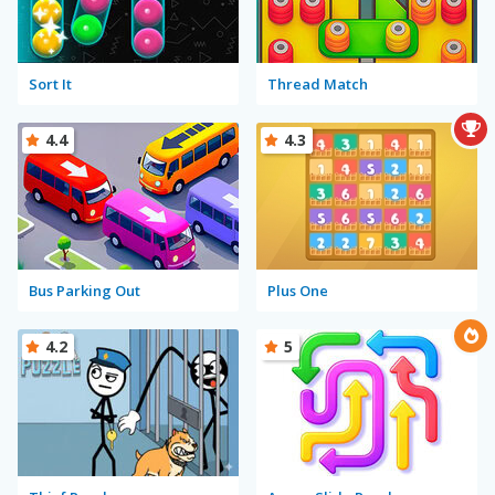
Sort It
Thread Match
4.4
4.3
Bus Parking Out
Plus One
4.2
5