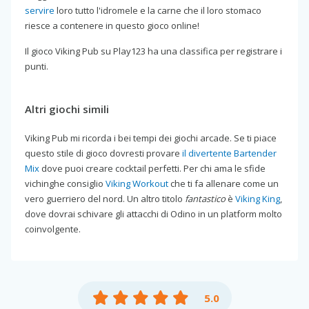
servire
loro tutto l'idromele e la carne che il loro stomaco
riesce a contenere in questo gioco online!
Il gioco Viking Pub su Play123 ha una classifica per registrare i
punti.
Altri giochi simili
Viking Pub mi ricorda i bei tempi dei giochi arcade. Se ti piace
questo stile di gioco dovresti provare
il divertente Bartender
Mix
dove puoi creare cocktail perfetti. Per chi ama le sfide
vichinghe consiglio
Viking Workout
che ti fa allenare come un
vero guerriero del nord. Un altro titolo
fantastico
è
Viking King
,
dove dovrai schivare gli attacchi di Odino in un platform molto
coinvolgente.
5.0