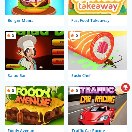
Burger Mania
Fast Food Takeaway
5
5
Salad Bar
Sushi Chef
5
5
Foody Avenue
Traffic Car Racing