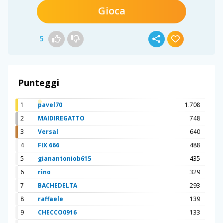
Gioca
5
Punteggi
1
pavel70
1.708
2
MAIDIREGATTO
748
3
Versal
640
4
FIX 666
488
5
gianantoniob615
435
6
rino
329
7
BACHEDELTA
293
8
raffaele
139
9
CHECCO0916
133