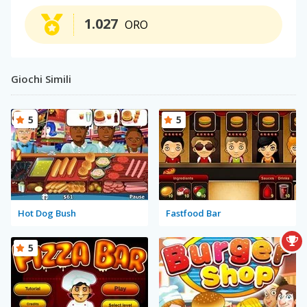
1.027
ORO
Giochi Simili
5
5
Hot Dog Bush
Fastfood Bar
5