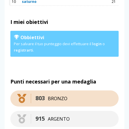
10
saturno
21
I miei obiettivi
Obbiettivi
Per salvare il tuo punteggio devi effettuare il
login
o
registrarti
.
Punti necessari per una medaglia
803
BRONZO
915
ARGENTO