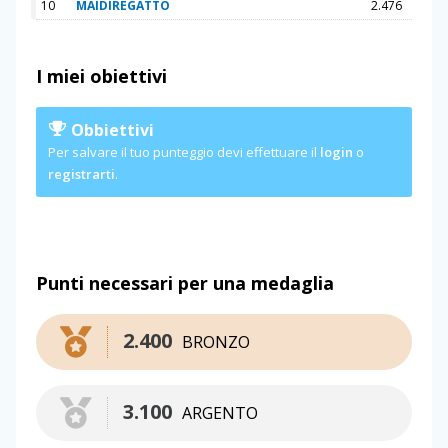
10
MAIDIREGATTO
2.476
I miei obiettivi
Obbiettivi
Per salvare il tuo punteggio devi effettuare il
login
o
registrarti
.
Punti necessari per una medaglia
2.400
BRONZO
3.100
ARGENTO