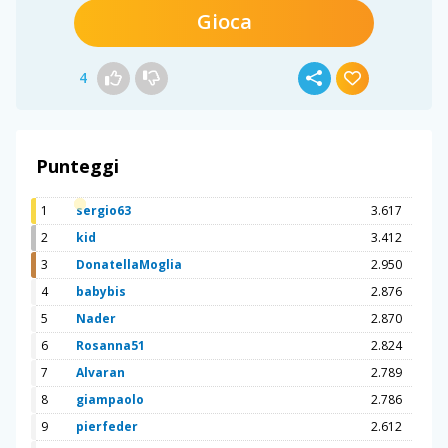
Gioca
4
Punteggi
1
sergio63
3.617
2
kid
3.412
3
DonatellaMoglia
2.950
4
babybis
2.876
5
Nader
2.870
6
Rosanna51
2.824
7
Alvaran
2.789
8
giampaolo
2.786
9
pierfeder
2.612