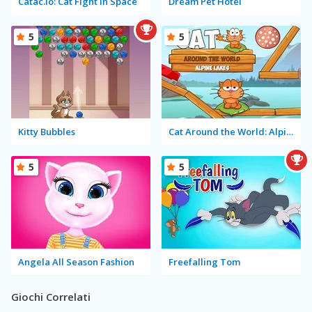
Catac.io: Cat Fight in Space
Dream Pet Hotel
5
5
Kitty Bubbles
Cat Around the World: Alpine Lakes
5
5
Angela All Season Fashion
Freefalling Tom
Giochi Correlati