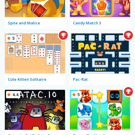
Spite and Malice
Candy Match 3
5
Cute Kitten Solitaire
Pac-Rat
4.4
5