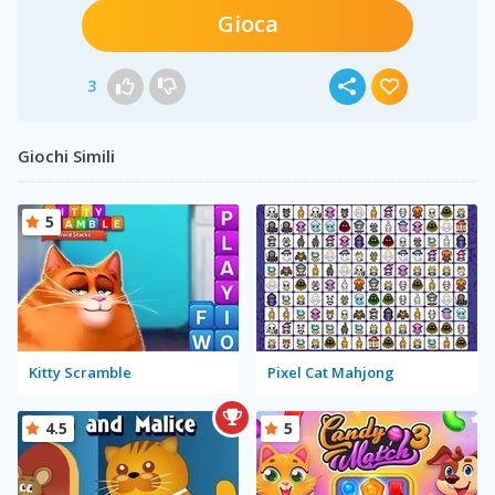
Gioca
3
Giochi Simili
5
Kitty Scramble
Pixel Cat Mahjong
4.5
5