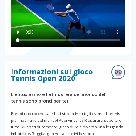
Informazioni sul gioco
Tennis Open 2020
L'entusiasmo e l'atmosfera del mondo del
tennis sono pronti per te!
Prendi una racchetta e fatti strada in tutti gli eventi di tennis
più importanti del mondo! Puoi vincere? Riuscirai a superare
tutto? Allenati duramente, gioca duro e diventa una leggenda
imbattibile. Raggiungi la vetta e scrivi la storia.