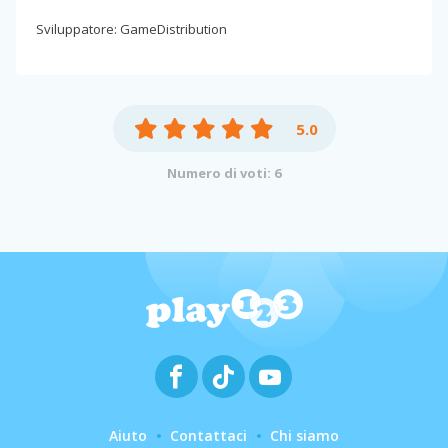
Sviluppatore: GameDistribution
5.0
Numero di voti: 6
Aiuto
Contattaci
Chi siamo