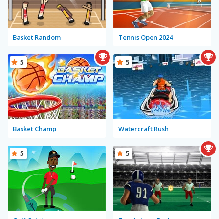
Basket Random
Tennis Open 2024
5
5
Basket Champ
Watercraft Rush
5
5