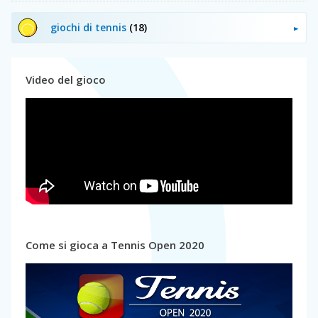
giochi di tennis
(18)
Video del gioco
Come si gioca a Tennis Open 2020