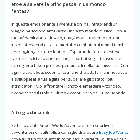
eroe a salvare la principessa in un mondo
fantasy
In questa emozionante avventura online, intraprendi un
viaggio pericoloso attraverso un vasto mondo mistico. Con le
tue affidabili abilità di salto, navigherai attraverso terreni
insidiosi, eviterai ostacoli mortali e combatterai nemici temibili
per raggiungere terre lontane. Esplorando foreste estese,
castelli mistici e rovine antiche, scoprirai segreti nascosti e
raccoglierai tesori preziosi per aiutarti nella tua missione. Con
ogni nuova sfida, scoprirai tecniche di piattaforma innovative
e svilupperai la tua agilità per superare gli ostacoli più
intimidatori. Puoi affrontare l'ignoto e emergere vittorioso,
rivendicando il titolo di ultimo Avventuriero del Super Mondo?
Altri giochi simili
Se ti è piaciuto Super World Adventure con i suoi livelli
avventurosi e i salti folli, ti consiglio di provare
Easy Joe World
,
dove aiuti un coniglietto in rompicapi divertenti. Io una volta ci