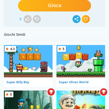
Gioca
3
Giochi Simili
4.3
5
Super Billy Boy
Super Oliver World
5