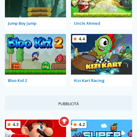
Jump Boy Jump
Uncle Ahmed
4.4
Bloo Kid 2
Kizi Kart Racing
PUBBLICITÀ
4.3
4.2