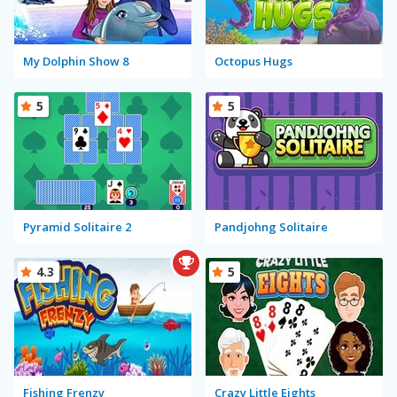
My Dolphin Show 8
Octopus Hugs
5
5
Pyramid Solitaire 2
Pandjohng Solitaire
4.3
5
Fishing Frenzy
Crazy Little Eights