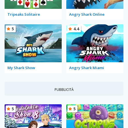
Tripeaks Solitaire
Angry Shark Online
5
4.4
My Shark Show
Angry Shark Miami
PUBBLICITÀ
5
5