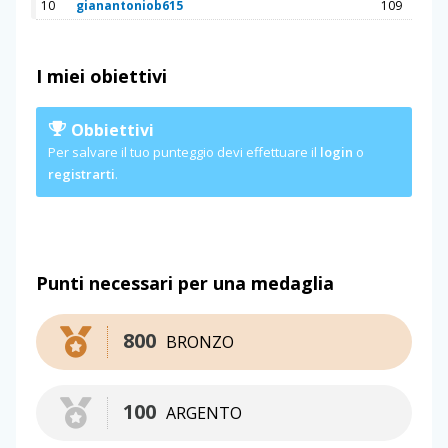
10
gianantoniob615
109
I miei obiettivi
Obbiettivi
Per salvare il tuo punteggio devi effettuare il
login
o
registrarti
.
Punti necessari per una medaglia
800
BRONZO
100
ARGENTO