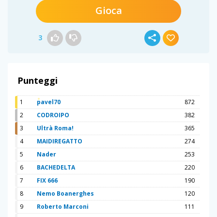
Gioca
3
Punteggi
1
pavel70
872
2
CODROIPO
382
3
Ultrà Roma!
365
4
MAIDIREGATTO
274
5
Nader
253
6
BACHEDELTA
220
7
FIX 666
190
8
Nemo Boanerghes
120
9
Roberto Marconi
111