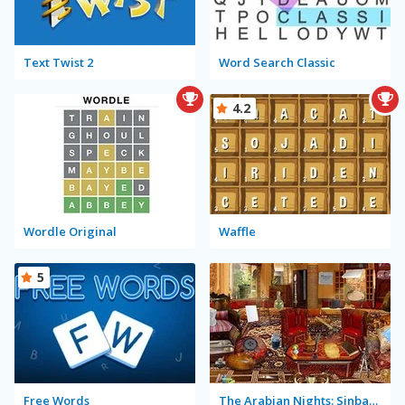
Text Twist 2
Word Search Classic
4.2
Wordle Original
Waffle
5
Free Words
The Arabian Nights: Sinbad the Voyager