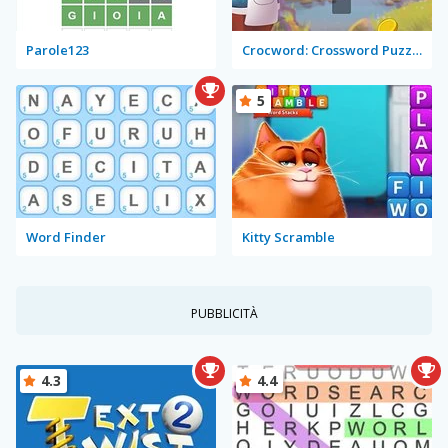
Parole123
Crocword: Crossword Puzzle Game
5
Word Finder
Kitty Scramble
PUBBLICITÀ
4.3
4.4