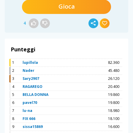
Gioca
4
Punteggi
1
lupillola
82.360
2
Nader
45.480
3
Sary2907
26.120
4
RAGAREGO
20.400
5
BELLA DONNA
19.860
6
pavel70
19.800
7
lu-na
18.980
8
FIX 666
18.100
9
sissa15869
16.600