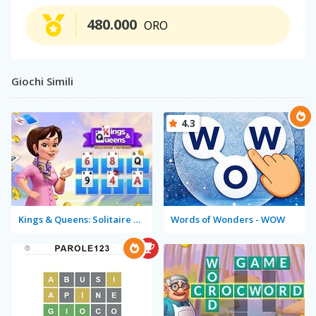
480.000
ORO
Giochi Simili
4.3
Kings & Queens: Solitaire Tripeaks
Words of Wonders - WOW