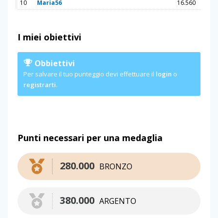
10
Maria56
16.560
I miei obiettivi
Obbiettivi
Per salvare il tuo punteggio devi effettuare il
login
o
registrarti
.
Punti necessari per una medaglia
280.000
BRONZO
380.000
ARGENTO