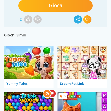
Gioca
2
Giochi Simili
Yummy Tales
Dream Pet Link
5