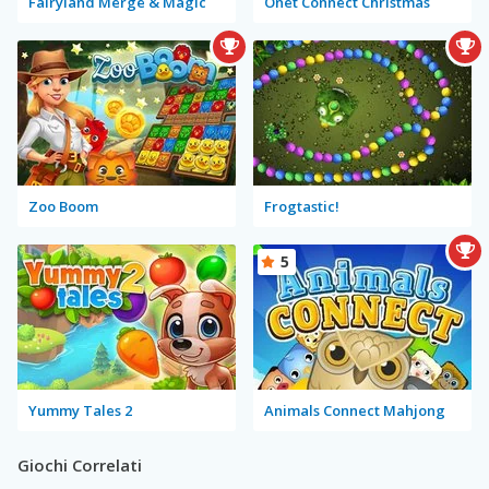
Fairyland Merge & Magic
Onet Connect Christmas
Zoo Boom
Frogtastic!
5
Yummy Tales 2
Animals Connect Mahjong
Giochi Correlati