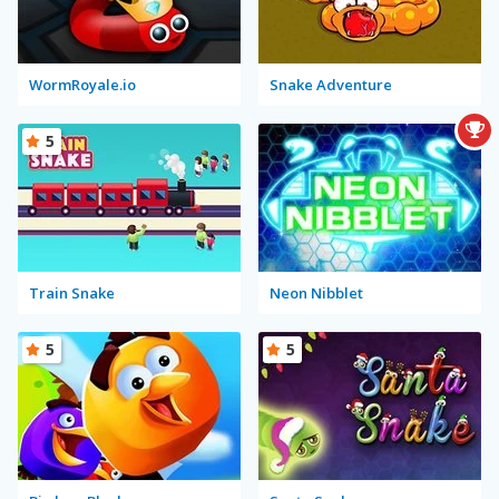
WormRoyale.io
Snake Adventure
5
Train Snake
Neon Nibblet
5
5