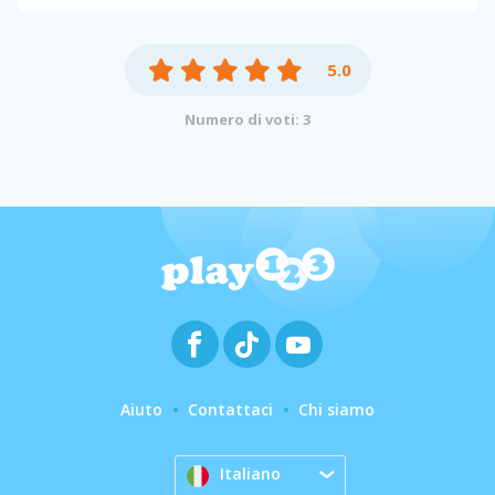
5.0
Numero di voti: 3
Aiuto
Contattaci
Chi siamo
Italiano