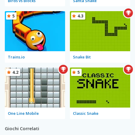
Birds vs Blocks
Santa Snake
5
4.3
Trains.io
Snake Bit
4.2
5
One Line Mobile
Classic Snake
Giochi Correlati