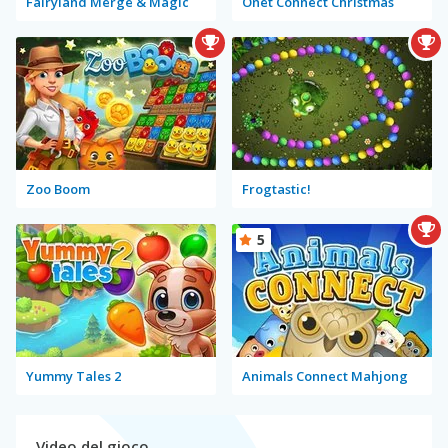
Fairyland Merge & Magic
Onet Connect Christmas
Zoo Boom
Frogtastic!
5
Yummy Tales 2
Animals Connect Mahjong
Video del gioco