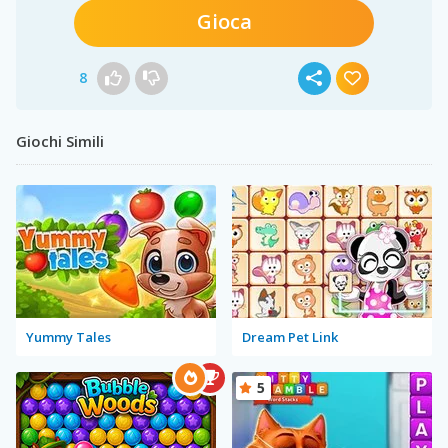
Gioca
8
Giochi Simili
Yummy Tales
Dream Pet Link
5