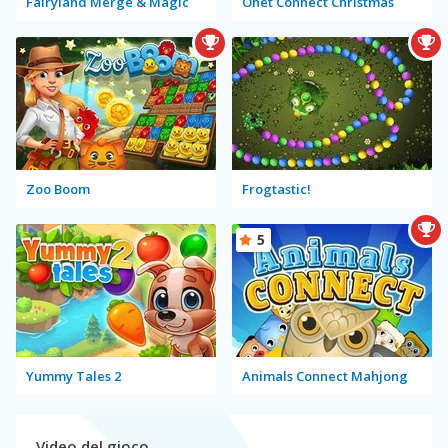
Fairyland Merge & Magic
Onet Connect Christmas
Zoo Boom
Frogtastic!
5
Yummy Tales 2
Animals Connect Mahjong
Video del gioco