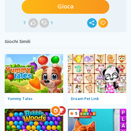
Gioca
7
1
Giochi Simili
Yummy Tales
Dream Pet Link
5