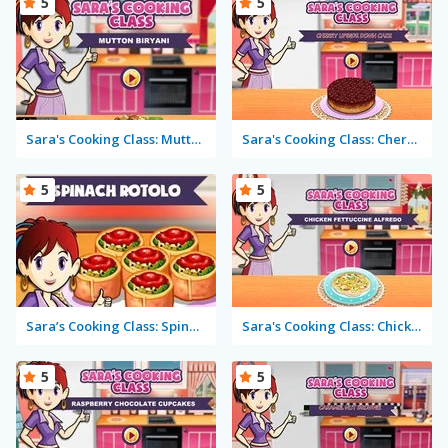
5
5
Sara's Cooking Class: Mutton Biryani
Sara's Cooking Class: Cherry Upside Down Cake
5
5
Sara’s Cooking Class: Spinach Rotolo
Sara's Cooking Class: Chicken Fettuccine Alfredo
5
5