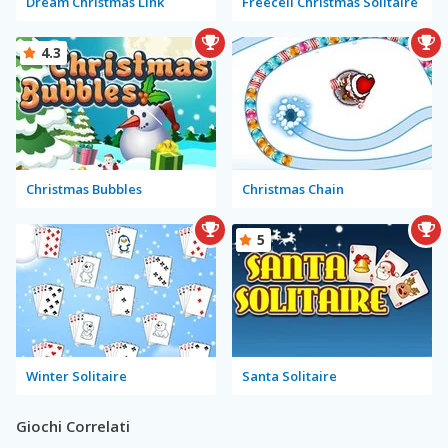
Dream Christmas Link
Freecell Christmas Solitaire
4.3
Christmas Bubbles
Christmas Chain
5
Winter Solitaire
Santa Solitaire
Giochi Correlati