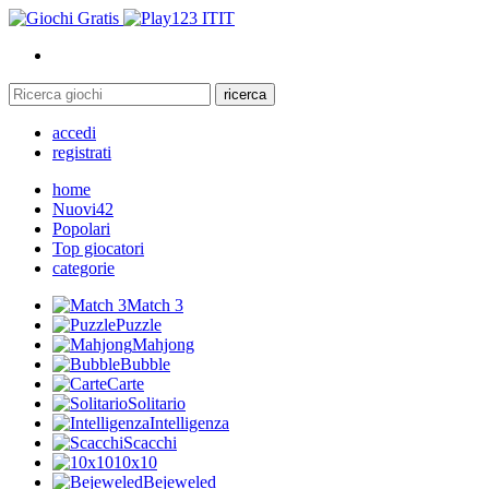
IT
ricerca
accedi
registrati
home
Nuovi
42
Popolari
Top giocatori
categorie
Match 3
Puzzle
Mahjong
Bubble
Carte
Solitario
Intelligenza
Scacchi
10x10
Bejeweled