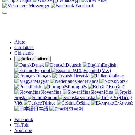
Copia
WhatsApp
Viber
Messenger
Facebook
Aiuto
Contattaci
Chi siamo
Italiano
Dansk
Deutsch
English
Español
Español (MX)
Français
Hrvatski
Italiano
Magyar
Nederlands
Norsk
Polski
Português
Română
Slovenčina
Slovenščina
Srpski
Suomi
Svenska
Tiếng
Việt
Türkçe
Čeština
Ελληνικά
日本語
한국어
Facebook
TikTok
YouTube