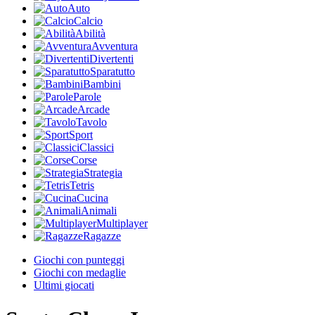
Auto
Calcio
Abilità
Avventura
Divertenti
Sparatutto
Bambini
Parole
Arcade
Tavolo
Sport
Classici
Corse
Strategia
Tetris
Cucina
Animali
Multiplayer
Ragazze
Giochi con punteggi
Giochi con medaglie
Ultimi giocati