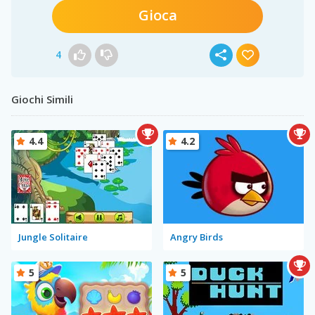
Gioca
4
Giochi Simili
4.4
4.2
Jungle Solitaire
Angry Birds
5
5