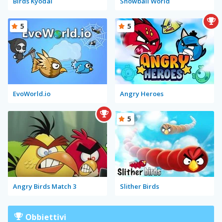
Birds Kyodai
Snowball World
5
5
EvoWorld.io
Angry Heroes
5
Angry Birds Match 3
Slither Birds
Obbiettivi