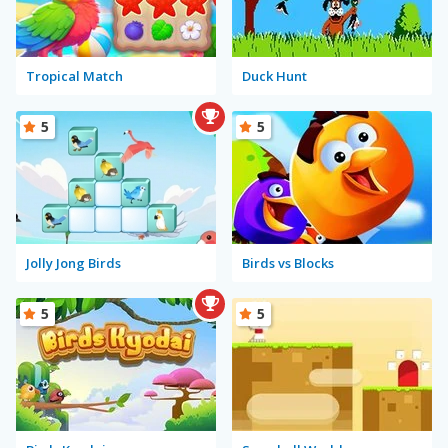
Tropical Match
Duck Hunt
5
5
Jolly Jong Birds
Birds vs Blocks
5
5