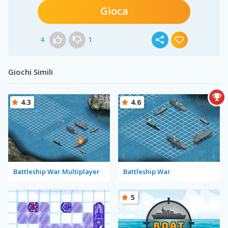
Gioca
4
1
Giochi Simili
4.3
4.6
Battleship War Multiplayer
Battleship War
5