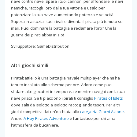
nave contro nave. Spara i tuoi cannoni per affondare le navi
nemiche, raccogli l'oro dalle tue vittorie e usalo per
potenziare la tua nave aumentando potenza e velocità.
Supera in astuzia i tuoi rivali e diventa il pirata più temuto sui
mari. Puoi dominare la battaglia e reclamare l'oro? Che la
guerra dei pirati abbia inizio!
Sviluppatore: GameDistribution
Altri giochi simili
Piratebattle.io è una battaglia navale multiplayer che mi ha
tenuto incollato allo schermo per ore. Adoro come puoi
sfidare altri giocatori in tempo reale mentre navighi con la tua
nave pirata. Se ti piacciono i pirati ti consiglio
Pirates of Islets
dove salti da isolotto a isolotto raccogliendo tesori. Per altri
giochi competitivi dai un'occhiata alla
categoria Giochi Azione
.
Anche
A Hoy Pirates Adventure
è
fantastico
per chi ama
l'atmosfera da bucaniere.