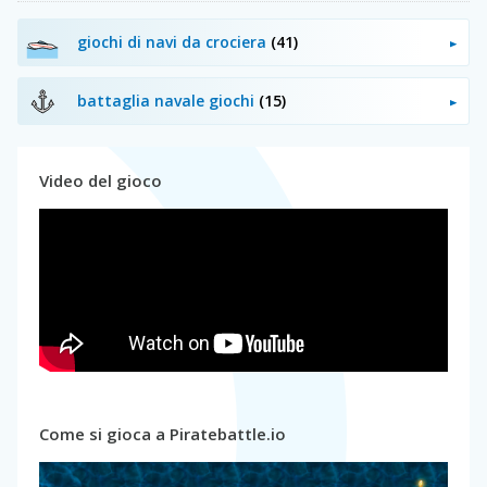
giochi di navi da crociera
(41)
battaglia navale giochi
(15)
Video del gioco
Come si gioca a Piratebattle.io