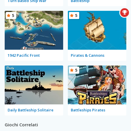
Turn Based Ship War
Battleship
5
5
1942 Pacific Front
Pirates & Cannons
5
Daily Battleship Solitaire
Battleships Pirates
Giochi Correlati