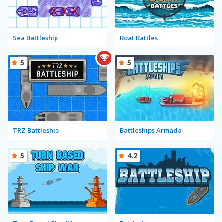
Sea Battleship
Boat Battles
5
5
TRZ Battleship
Battleships Armada
5
4.2