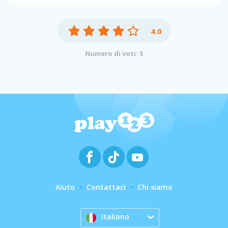
4.0
Numero di voti: 5
Aiuto
Contattaci
Chi siamo
Italiano