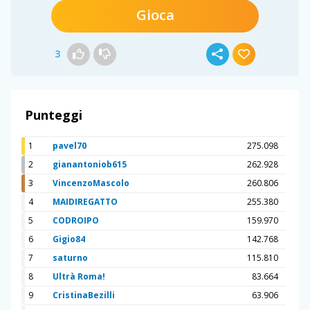
Gioca
3
Punteggi
1
pavel70
275.098
2
gianantoniob615
262.928
3
VincenzoMascolo
260.806
4
MAIDIREGATTO
255.380
5
CODROIPO
159.970
6
Gigio84
142.768
7
saturno
115.810
8
Ultrà Roma!
83.664
9
CristinaBezilli
63.906