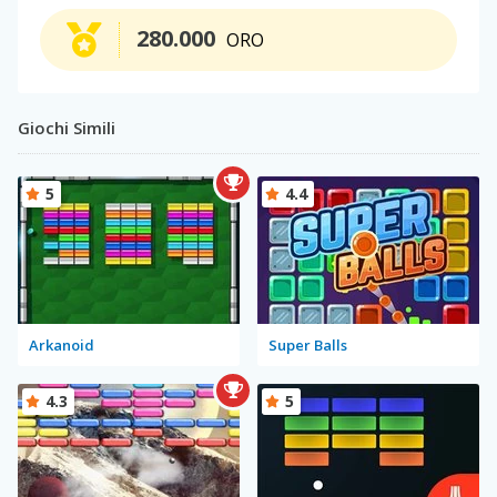
280.000
ORO
Giochi Simili
5
4.4
Arkanoid
Super Balls
4.3
5