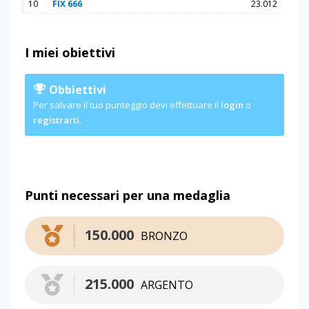
10
FIX 666
23.012
I miei obiettivi
Obbiettivi
Per salvare il tuo punteggio devi effettuare il
login
o
registrarti
.
Punti necessari per una medaglia
150.000
BRONZO
215.000
ARGENTO