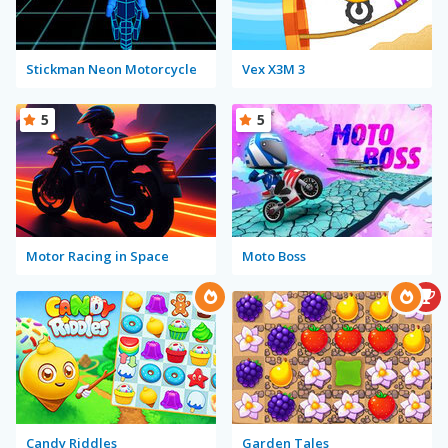
Stickman Neon Motorcycle
Vex X3M 3
5
5
Motor Racing in Space
Moto Boss
Candy Riddles
Garden Tales