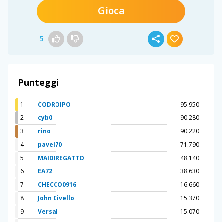
Gioca
5
Punteggi
1
CODROIPO
95.950
2
cyb0
90.280
3
rino
90.220
4
pavel70
71.790
5
MAIDIREGATTO
48.140
6
EA72
38.630
7
CHECCO0916
16.660
8
John Civello
15.370
9
Versal
15.070