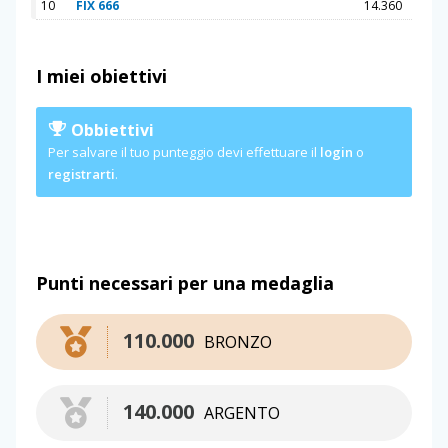
10
FIX 666
14.360
I miei obiettivi
Obbiettivi
Per salvare il tuo punteggio devi effettuare il
login
o
registrarti
.
Punti necessari per una medaglia
110.000
BRONZO
140.000
ARGENTO