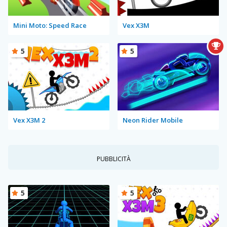
Mini Moto: Speed Race
Vex X3M
5
5
Vex X3M 2
Neon Rider Mobile
PUBBLICITÀ
5
5