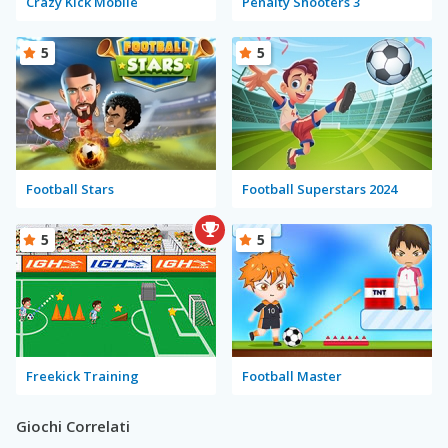
Crazy Kick Mobile
Penalty Shooters 3
5
5
Football Stars
Football Superstars 2024
5
5
Freekick Training
Football Master
Giochi Correlati