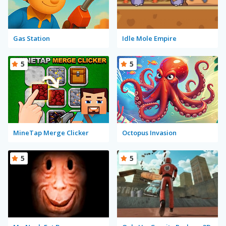
Gas Station
Idle Mole Empire
5
5
MineTap Merge Clicker
Octopus Invasion
5
5