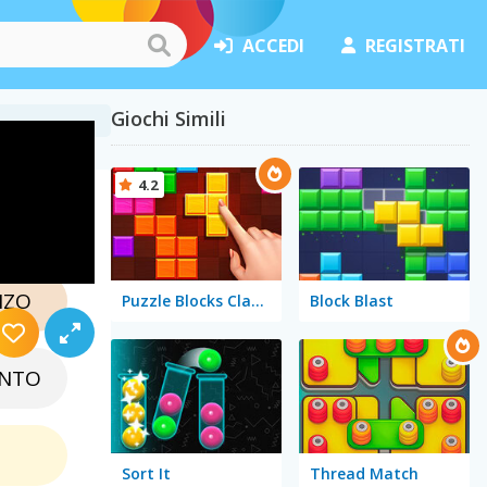
ACCEDI
REGISTRATI
Giochi Simili
4.2
una
NZO
Puzzle Blocks Classic
Block Blast
NTO
Sort It
Thread Match