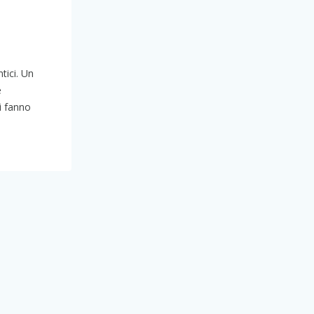
tici. Un
e
i fanno