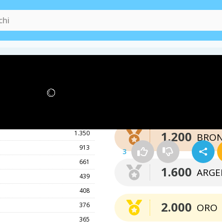
Punti necessari per 
medaglia
1.547
1.200
1.350
BRO
913
3
661
1.600
ARGE
439
408
2.000
376
ORO
365