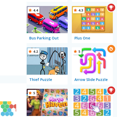
4.4
4.3
Bus Parking Out
Plus One
4.2
5
Thief Puzzle
Arrow Slide Puzzle
5