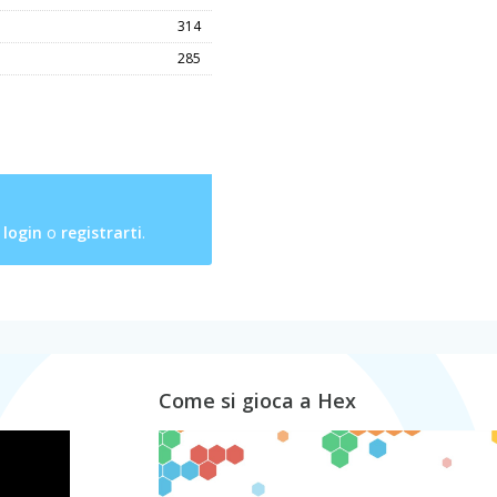
314
285
l
login
o
registrarti
.
Come si gioca a Hex