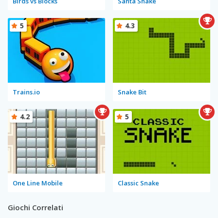
Birds vs Blocks
Santa Snake
5
4.3
Trains.io
Snake Bit
4.2
5
One Line Mobile
Classic Snake
Giochi Correlati