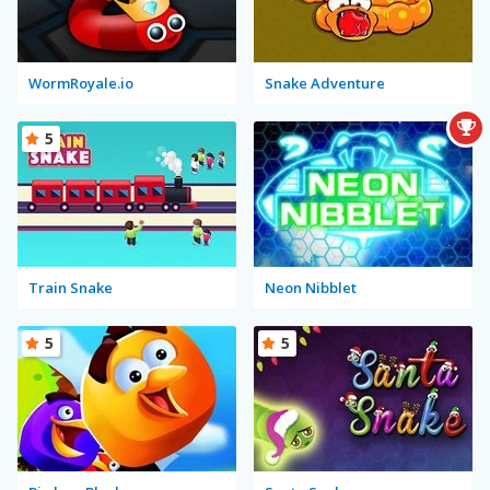
WormRoyale.io
Snake Adventure
5
Train Snake
Neon Nibblet
5
5