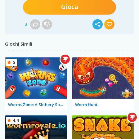
Gioca
3
Giochi Simili
5
Worms Zone: A Slithery Snake
Worm Hunt
4.4