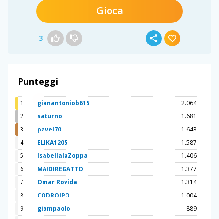
Gioca
3
Punteggi
1
gianantoniob615
2.064
2
saturno
1.681
3
pavel70
1.643
4
ELIKA1205
1.587
5
IsabellalaZoppa
1.406
6
MAIDIREGATTO
1.377
7
Omar Rovida
1.314
8
CODROIPO
1.004
9
giampaolo
889