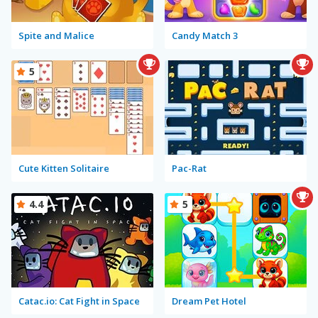
Spite and Malice
Candy Match 3
5
Cute Kitten Solitaire
Pac-Rat
4.4
5
Catac.io: Cat Fight in Space
Dream Pet Hotel