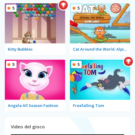
5
5
Kitty Bubbles
Cat Around the World: Alpine Lakes
5
5
Angela All Season Fashion
Freefalling Tom
Video del gioco