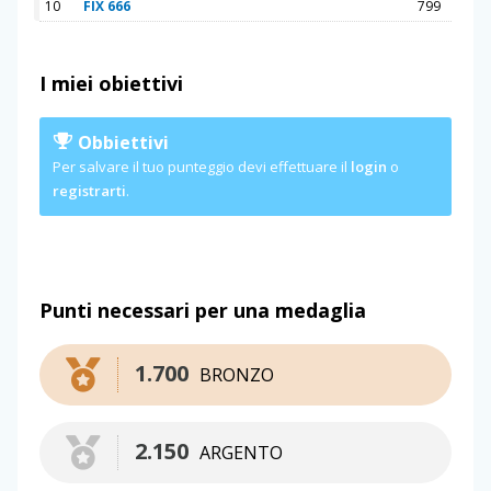
10
FIX 666
799
I miei obiettivi
Obbiettivi
Per salvare il tuo punteggio devi effettuare il
login
o
registrarti
.
Punti necessari per una medaglia
1.700
BRONZO
2.150
ARGENTO