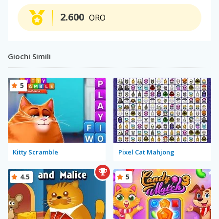
2.600
ORO
Giochi Simili
5
Kitty Scramble
Pixel Cat Mahjong
4.5
5