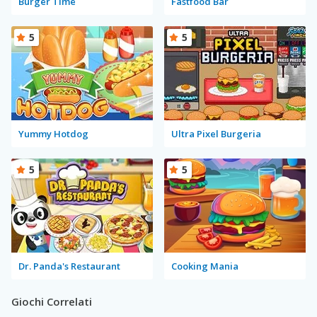
Burger Time
Fastfood Bar
5
5
Yummy Hotdog
Ultra Pixel Burgeria
5
5
Dr. Panda's Restaurant
Cooking Mania
Giochi Correlati