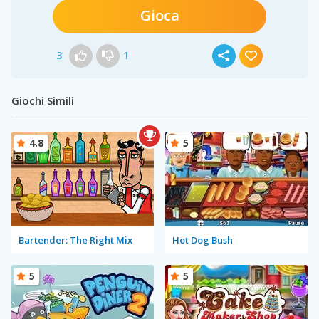
Gioca
3
1
Giochi Simili
4.8
5
Bartender: The Right Mix
Hot Dog Bush
5
5