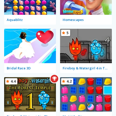
Aquablitz
Homescapes
5
Bridal Race 3D
Fireboy & Watergirl 4 in The Crystal Temple
4.4
4.2