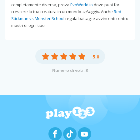
completamente diversa, prova
EvoWorld.io
dove puoi far
crescere la tua creatura in un mondo
selvaggio
. Anche
Red
Stickman vs Monster School
regala battaglie avvincenti contro
mostri di ogni tipo.
5.0
Numero di voti: 3