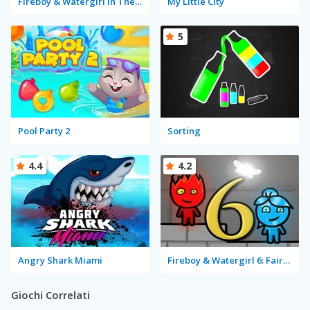
Fireboy & Watergirl in The Forest Temple
My Little City
5
Pool Party 2
Sorting
4.4
4.2
Angry Shark Miami
Fireboy & Watergirl 6: Fairy Tales
Giochi Correlati