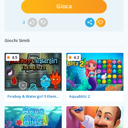
Gioca
3
Giochi Simili
4.5
4.2
Fireboy & Watergirl 5 Elements
Aquablitz 2