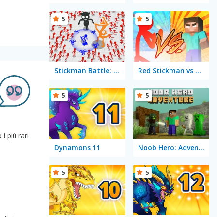
5
5
Stickman Battle: Ultimate Fight
Red Stickman vs Monster School
5
5
i più rari
Dynamons 11
Noob Hero: Adventure
5
5