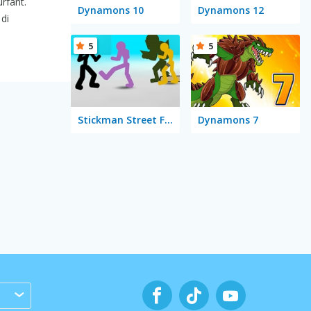
rfant.
Dynamons 10
Dynamons 12
 di
5
5
Stickman Street Fighting
Dynamons 7