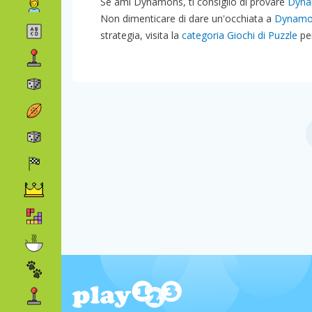
Se ami Dynamons, ti consiglio di provare
Dyna
Non dimenticare di dare un'occhiata a
Dynamo
strategia, visita la
categoria Giochi di Puzzle
per