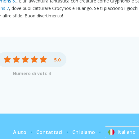
mons 6
... È un'avventura fantastica con creature come Gryphonix e Su
ns 7
, dove puoi catturare Crocynos e Huango. Se ti piacciono i giochi
 altre sfide. Buon divertimento!
5.0
Numero di voti: 4
Italiano
Aiuto
Contattaci
Chi siamo