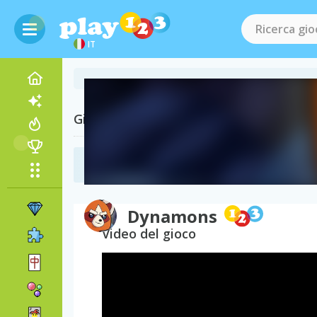
IT
Giochi Correlati
Giochi di Lotta
(72)
Dynamons
Video del gioco