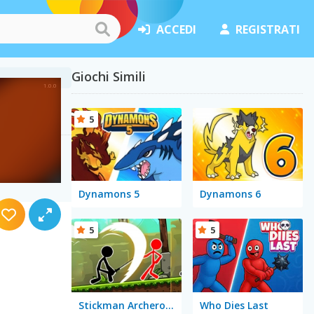
ACCEDI
REGISTRATI
Giochi Simili
5
Dynamons 5
Dynamons 6
5
5
Stickman Archero Fight
Who Dies Last