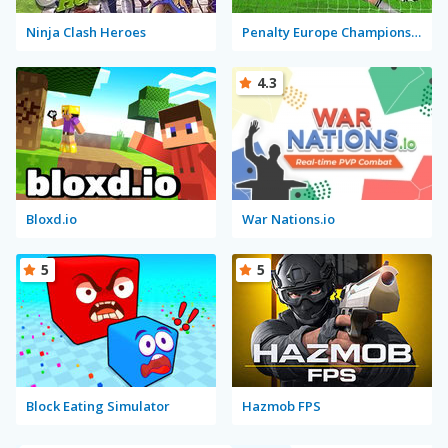
Ninja Clash Heroes
Penalty Europe Champions Edition Multiplayer
4.3
Bloxd.io
War Nations.io
5
5
Block Eating Simulator
Hazmob FPS