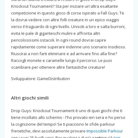
Knockout Tournament? Sta per iniziare un'altra esaltante
competizione in questo gioco di corse ispirato a Fall Guys. Te
la dovrai vedere con altre folli creature in un epico viaggio
verso il traguardo di ogni livello. Unisciti a loro e salta burroni,
evita le pale di giganteschi mulini e affronta altri
pericolosissimi ostacoli. In ogni round dovrai capire
rapidamente come superare indenne uno scenario insidioso.
Riuscirai a non farti eliminare e ad arrivare fino alla fine?
Raccogli monete e caramelle lungo il percorso. Le puoi
scambiare per ottenere altre fantastiche creature!
Sviluppatore: GameDistribution
Altri giochi simili
Drop Guys: Knockout Tournament è uno di quei giochi che ti
tiene incollato allo schermo - l'ho provato ieri sera e ho perso
la cognizione del tempo! Se ti piacciono le sfide parkour
frenetiche, devi assolutamente provare
Impossible Parkour
con i suoi 25 livelli unici. Per qualcosa di più
caotico
c'è
Join