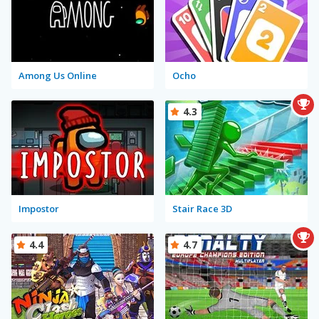
Among Us Online
Ocho
4.3
Impostor
Stair Race 3D
4.4
4.7