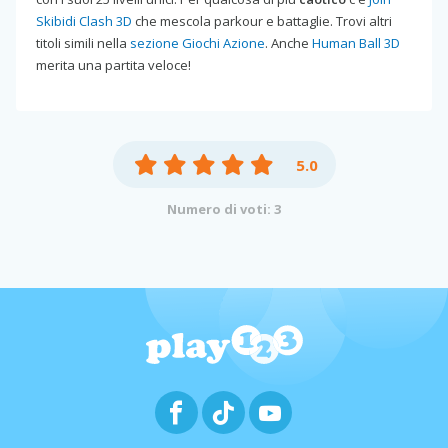
Skibidi Clash 3D
che mescola parkour e battaglie. Trovi altri
titoli simili nella
sezione Giochi Azione
. Anche
Human Ball 3D
merita una partita veloce!
5.0
Numero di voti: 3