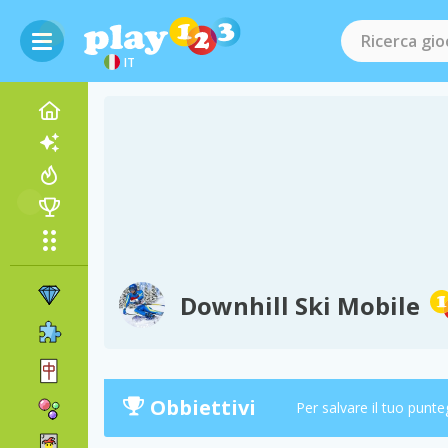
IT
Downhill Ski Mobile
Obbiettivi
Per salvare il tuo punte