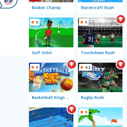
Basket Champ
Watercraft Rush
5
5
Golf Orbit
Touchdown Rush
5
4.2
Basketball Kings 2024
Rugby Rush
5