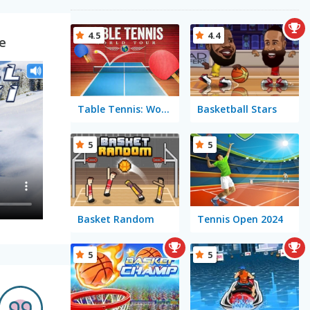
4.5
4.4
e
Table Tennis: World Tour
Basketball Stars
5
5
Basket Random
Tennis Open 2024
5
5