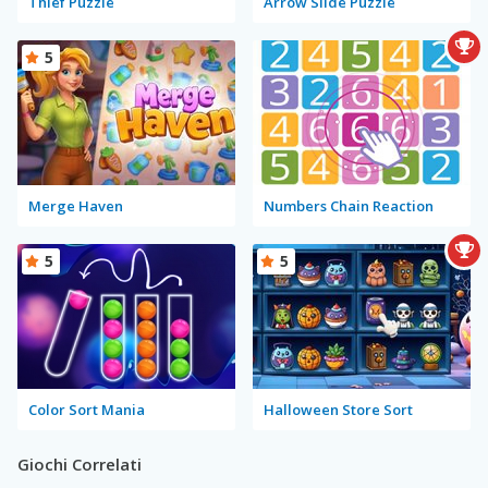
Thief Puzzle
Arrow Slide Puzzle
5
Merge Haven
Numbers Chain Reaction
5
5
Color Sort Mania
Halloween Store Sort
Giochi Correlati