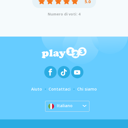
5.0
Numero di voti: 4
Aiuto
Contattaci
Chi siamo
Italiano