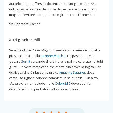
aiutarlo ad abbuffarsi di dolcetti in questo gioco di puzzle
online? Avrà bisogno del tuo aiuto per usare i suoi poteri
magici ed evitare le trappole che gli bloccano il cammino.
Sviluppatore: Famobi
Altri giochi simili
Se ami Cut the Rope: Magic ti divertirai sicuramente con altri
puzzle colorati della
sezione Match 3
. Ho passato ore a
giocare
Sort It
cercando di ordinare le palline colorate nei tubi
giusti - un vero rompicapo che mette alla prova la logica. Per
qualcosa di più rilassante prova
Amazing Squares
dove
costruisci righe e colonne complete in stile Tetris... Un altro
classico
che non delude mai è
Coloruid 2
dove devi far
diventare tutti i quadratini dello stesso colore.