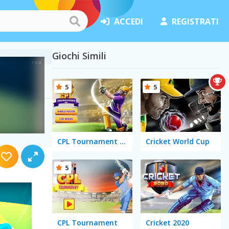
ACCEDI
REGISTRATI
Giochi Simili
5
5
CPL Tournament 2020
Cricket World Cup
5
CPL Tournament
Cricket 2020