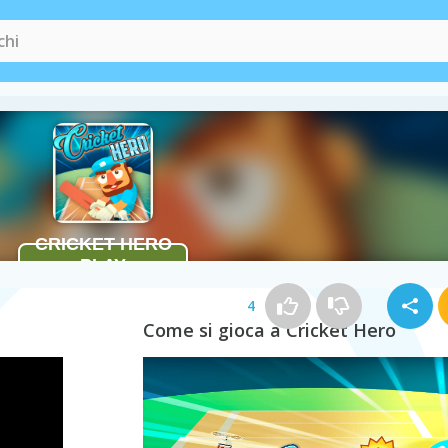
4
Come si gioca a Cricket Hero