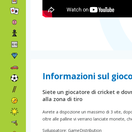
Informazioni sul gioc
Siete un giocatore di cricket e dov
alla zona di tiro
Avrete a dispozione un massimo di 3 vite, dop
oltre alle palline vi verrano lanciate monete,
Sviluppatore: GameDistribution