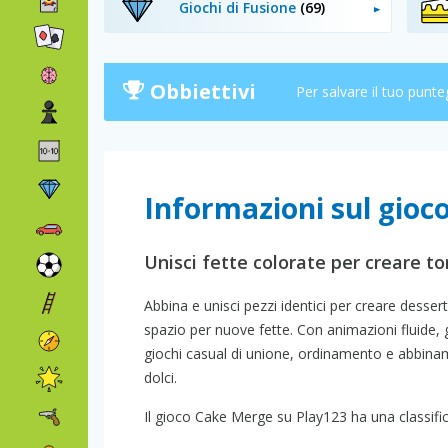
Giochi di Fusione
(69)
Obbiettivi
Per salvare il tuo punte
Informazioni sul gio
Unisci fette colorate per creare to
Abbina e unisci pezzi identici per creare dessert
spazio per nuove fette. Con animazioni fluide, g
giochi casual di unione, ordinamento e abbinamen
dolci.
Il gioco Cake Merge su Play123 ha una classifica