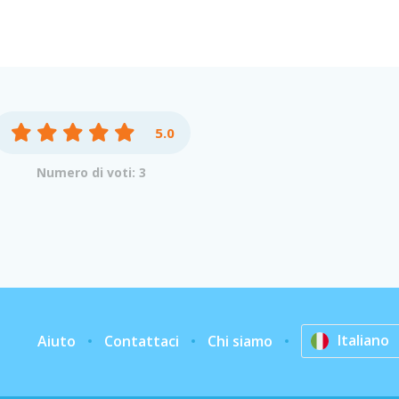
5.0
Numero di voti: 3
Italiano
Aiuto
Contattaci
Chi siamo