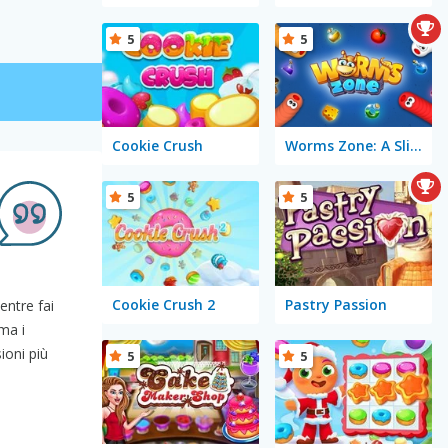
5
5
Cookie Crush
Worms Zone: A Slithery Snake
5
5
Cookie Crush 2
Pastry Passion
entre fai
ma i
ioni più
5
5