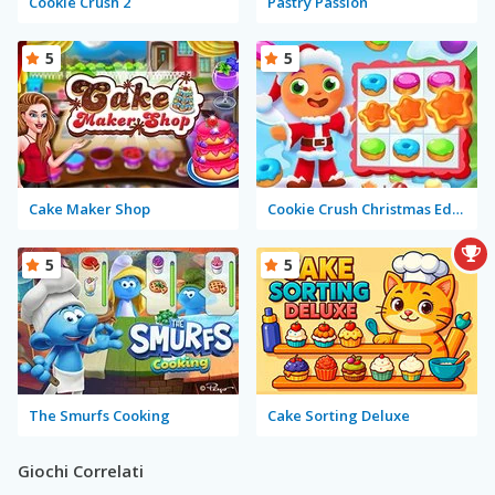
Cookie Crush 2
Pastry Passion
5
5
Cake Maker Shop
Cookie Crush Christmas Edition 2
5
5
The Smurfs Cooking
Cake Sorting Deluxe
Giochi Correlati