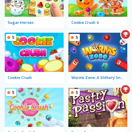
Sugar Heroes
Cookie Crush 4
5
5
Cookie Crush
Worms Zone: A Slithery Snake
5
5