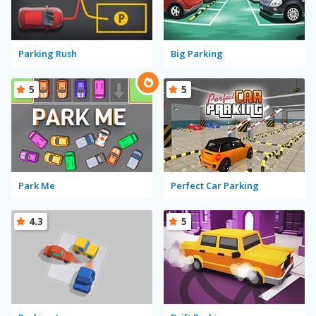
Parking Rush
Big Parking
5
5
Park Me
Perfect Car Parking
4.3
5