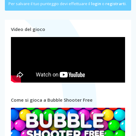
Per salvare il tuo punteggio devi effettuare il
login
o
registrarti
.
Video del gioco
Come si gioca a Bubble Shooter Free