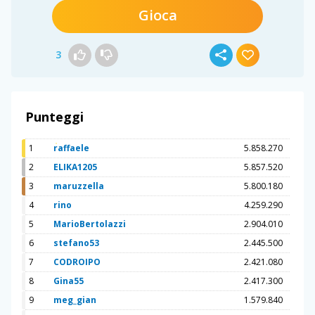
Gioca
3
Punteggi
1
raffaele
5.858.270
2
ELIKA1205
5.857.520
3
maruzzella
5.800.180
4
rino
4.259.290
5
MarioBertolazzi
2.904.010
6
stefano53
2.445.500
7
CODROIPO
2.421.080
8
Gina55
2.417.300
9
meg_gian
1.579.840