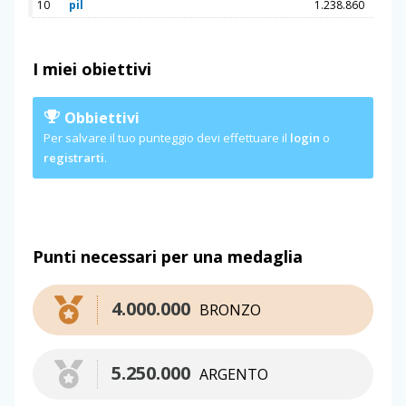
10
pil
1.238.860
I miei obiettivi
Obbiettivi
Per salvare il tuo punteggio devi effettuare il
login
o
registrarti
.
Punti necessari per una medaglia
4.000.000
BRONZO
5.250.000
ARGENTO