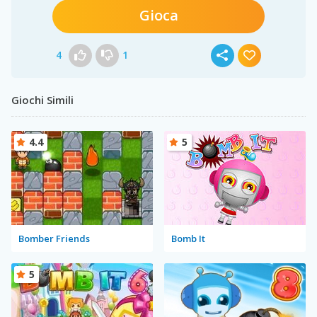
Gioca
4
1
Giochi Simili
4.4
5
Bomber Friends
Bomb It
5