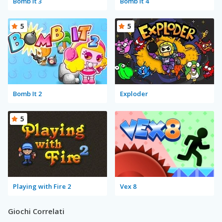
Bomb It 3
Bomb It 4
5
5
Bomb It 2
Exploder
5
Playing with Fire 2
Vex 8
Giochi Correlati