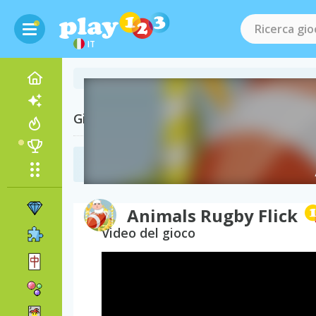
IT
Giochi Correlati
Giochi di Rugby
(12)
Animals Rugby Flick
Video del gioco