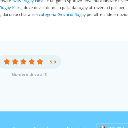
provare
Balls Rugby Flick
... È un gioco sportivo dove puoi lanciare diver
Rugby Kicks
, dove devi calciare la palla da rugby attraverso i pali per
, dai un'occhiata alla
categoria Giochi di Rugby
per altre sfide emozio
5.0
Numero di voti: 3