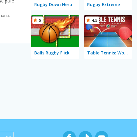
se palle
Rugby Down Hero
Rugby Extreme
nanti.
5
4.5
Balls Rugby Flick
Table Tennis: World Tour